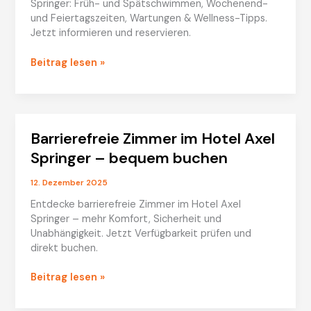
Springer: Früh- und Spätschwimmen, Wochenend-
und Feiertagszeiten, Wartungen & Wellness-Tipps.
Jetzt informieren und reservieren.
Schwimmbad-
Beitrag lesen »
Öffnungszeiten
im
Hotel
Axel
Barrierefreie Zimmer im Hotel Axel
Springer
Springer – bequem buchen
12. Dezember 2025
Entdecke barrierefreie Zimmer im Hotel Axel
Springer – mehr Komfort, Sicherheit und
Unabhängigkeit. Jetzt Verfügbarkeit prüfen und
direkt buchen.
Barrierefreie
Beitrag lesen »
Zimmer
im