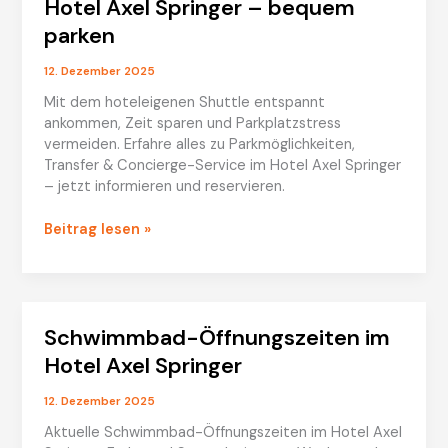
Hotel Axel Springer – bequem
–
parken
stilvoll
genießen
12. Dezember 2025
Mit dem hoteleigenen Shuttle entspannt
ankommen, Zeit sparen und Parkplatzstress
vermeiden. Erfahre alles zu Parkmöglichkeiten,
Transfer & Concierge-Service im Hotel Axel Springer
– jetzt informieren und reservieren.
Shuttle
Beitrag lesen »
Parkmöglichkeiten
im
Hotel
Axel
Schwimmbad-Öffnungszeiten im
Springer
–
Hotel Axel Springer
bequem
parken
12. Dezember 2025
Aktuelle Schwimmbad-Öffnungszeiten im Hotel Axel