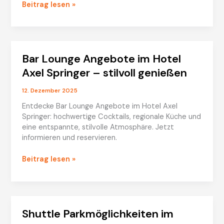
Concierge
Beitrag lesen »
24/7
im
Hotel
Axel
Bar Lounge Angebote im Hotel
Springer
Axel Springer – stilvoll genießen
12. Dezember 2025
Entdecke Bar Lounge Angebote im Hotel Axel
Springer: hochwertige Cocktails, regionale Küche und
eine entspannte, stilvolle Atmosphäre. Jetzt
informieren und reservieren.
Bar
Beitrag lesen »
Lounge
Angebote
im
Hotel
Shuttle Parkmöglichkeiten im
Axel
Springer