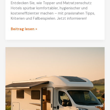
Entdecken Sie, wie Topper und Matratzenschutz
Hotels spürbar komfortabler, hygienischer und
kosteneffizienter machen – mit praxisnahen Tipps,
Kriterien und Fallbeispielen. Jetzt informieren!
Topper:
Beitrag lesen »
Besser
schlafen
mit
der
passenden
Auflage