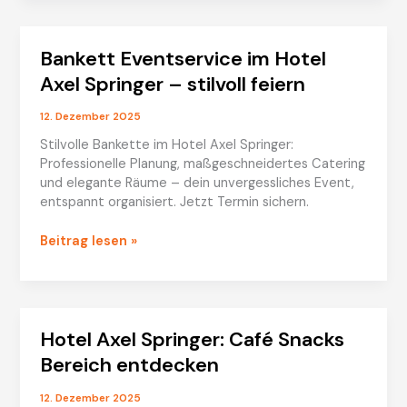
für
Einsteiger
Bankett Eventservice im Hotel
und
Profis
Axel Springer – stilvoll feiern
12. Dezember 2025
Stilvolle Bankette im Hotel Axel Springer:
Professionelle Planung, maßgeschneidertes Catering
und elegante Räume – dein unvergessliches Event,
entspannt organisiert. Jetzt Termin sichern.
Bankett
Beitrag lesen »
Eventservice
im
Hotel
Axel
Hotel Axel Springer: Café Snacks
Springer
–
Bereich entdecken
stilvoll
feiern
12. Dezember 2025