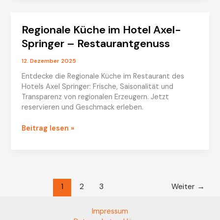
Hotel
Axel
Regionale Küche im Hotel Axel-
Springer
–
Springer – Restaurantgenuss
bequem
buchen
12. Dezember 2025
Entdecke die Regionale Küche im Restaurant des
Hotels Axel Springer: Frische, Saisonalität und
Transparenz von regionalen Erzeugern. Jetzt
reservieren und Geschmack erleben.
Regionale
Beitrag lesen »
Küche
im
Hotel
Axel-
Springer
1
2
3
Weiter
→
–
Restaurantgenuss
Impressum